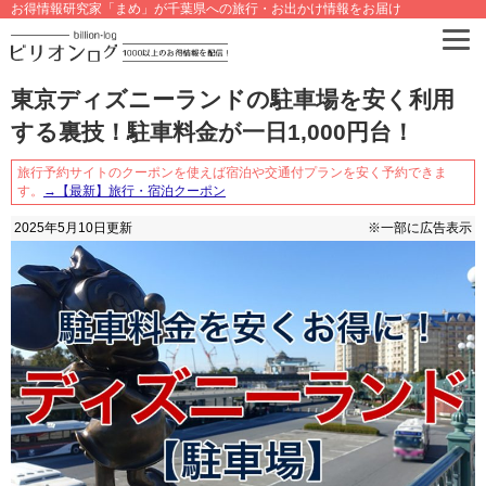
お得情報研究家「まめ」が千葉県への旅行・お出かけ情報をお届け
東京ディズニーランドの駐車場を安く利用
する裏技！駐車料金が一日1,000円台！
旅行予約サイトのクーポンを使えば宿泊や交通付プランを安く予約できま
す。
→【最新】旅行・宿泊クーポン
2025年5月10日
更新
※一部に広告表示