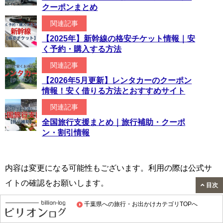
クーポンまとめ
関連記事
【2025年】新幹線の格安チケット情報｜安
く予約・購入する方法
関連記事
【2026年5月更新】レンタカーのクーポン
情報！安く借りる方法とおすすめサイト
関連記事
全国旅行支援まとめ｜旅行補助・クーポ
ン・割引情報
内容は変更になる可能性もございます。利用の際は公式サ
イトの確認をお願いします。
目次
千葉県への旅行・お出かけカテゴリTOPへ
ホーム
>
旅行・お出かけ
>
日本（国内）への旅行・お出かけ
>
関東への旅行・お出かけ
>
千葉県への旅行・お出かけ
>