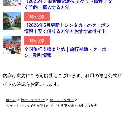
【2025年】新幹線の格安チケット情報｜安
く予約・購入する方法
関連記事
【2026年5月更新】レンタカーのクーポン
情報！安く借りる方法とおすすめサイト
関連記事
全国旅行支援まとめ｜旅行補助・クーポ
ン・割引情報
内容は変更になる可能性もございます。利用の際は公式サ
イトの確認をお願いします。
ホーム
>
旅行・お出かけ
>
車・レンタカー
>
スタッドレスタイヤを買わなくても雪道を走れる4つの方法