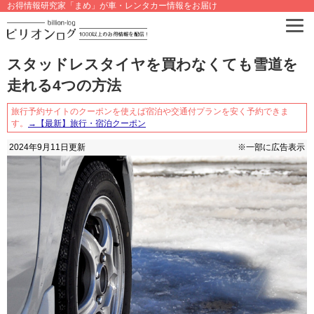
お得情報研究家「まめ」が車・レンタカー情報をお届け
スタッドレスタイヤを買わなくても雪道を
走れる4つの方法
旅行予約サイトのクーポンを使えば宿泊や交通付プランを安く予約できま
す。
→【最新】旅行・宿泊クーポン
2024年9月11日
更新
※一部に広告表示