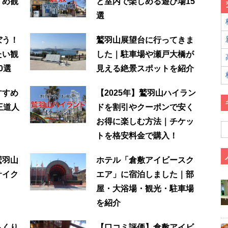
すめ観
と室内で楽しめる遊び場15
選
ぼう！
鷲羽山展望台に行ってきま
たい観
した｜駐車場や瀬戸大橋が
0選
見える絶景スポットを紹介
すすめ
【2025年】鷲羽山ハイラン
王道人
ドを割引やクーポンで安く
お得に楽しむ方法｜チケッ
トを格安料金で購入！
鷲羽山
ホテル「倉敷アイビースク
サイク
エア」に宿泊しました｜部
屋・大浴場・観光・駐車場
を紹介
らくり
【口コミ評価】倉敷アイビ