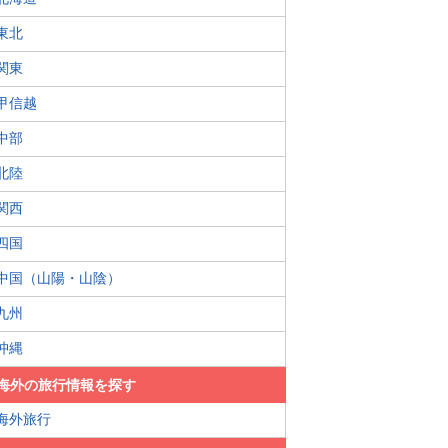
東北
関東
甲信越
中部
北陸
関西
四国
中国（山陽・山陰）
九州
沖縄
海外の旅行情報を探す
海外旅行