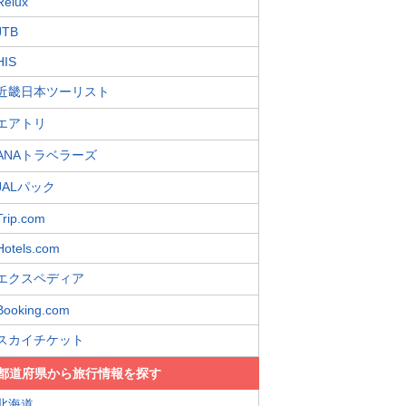
Relux
JTB
HIS
近畿日本ツーリスト
エアトリ
ANAトラベラーズ
JALパック
Trip.com
Hotels.com
エクスペディア
Booking.com
スカイチケット
都道府県から旅行情報を探す
北海道