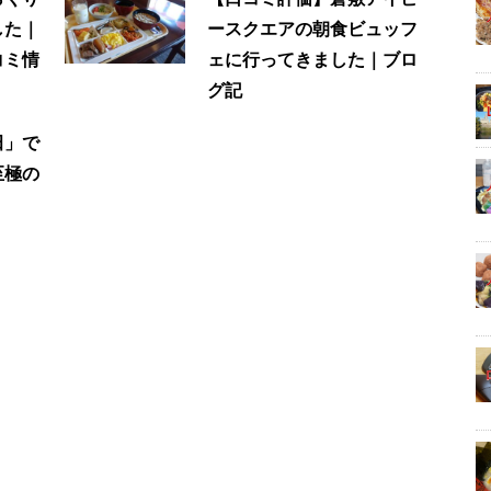
した｜
ースクエアの朝食ビュッフ
コミ情
ェに行ってきました｜ブロ
グ記
田」で
至極の