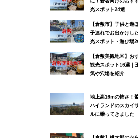
に！若者向けのおす
光スポット24選
【倉敷市】子供と遊
子連れでお出かけし
光スポット・遊び場2
【倉敷美観地区】お
観光スポット16選｜
気や穴場を紹介
地上高16mの怖さ！
ハイランドのスカイ
ルに乗ってきました
【倉敷】桃太郎のか