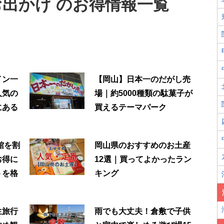
出かけ のお得情報一覧
イン一
【岡山】日本一のだがし売
人気の
場｜約5000種類の駄菓子が
にある
買えるテーマパーク
館を割
岡山県のおすすめのお土産
お得に
12選｜買ってよかったラン
トを格
キング
生旅行
雨でも大丈夫！倉敷で子供