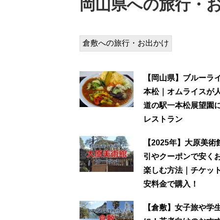
岡山県への旅行・お
倉敷への旅行・お出かけ
【岡山県】ブルーラ
本松｜オムライスが
道の駅一本松展望園
レストラン
【2025年】大原美術
引やクーポンで安く
楽しむ方法｜チケッ
安料金で購入！
【倉敷】女子旅や学