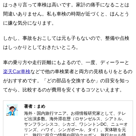
はっきり言って車検は高いです。家計の痛手になることは
間違いありません。私も車検の時期が近づくと、ほんとう
に嫌な気分になります。
しかし、事故をおこしては元も子もないので、整備や点検
はしっかりとしておきたいところ。
車の乗り方や走行距離にもよるので、一度、ディーラーと
楽天Car車検
などで他の車検業者と両方の見積もりをとるの
がおすすめです。「どの部品を交換するか」の目安を知っ
てから、比較するのが費用を安くするコツといえます。
著者：まめ
海外・国内旅行マニア。お得情報研究家として、テレ
ビ出演多数。海外滞在歴（ロサンゼルス、シアトル、
サンフランシスコ、シカゴ、ワシントンDC、ニューオ
リンズ、ハワイ、シンガポール、タイ）。実体験を元
に、旅行に役立つ情報や宿泊クーポン、旅行セール情