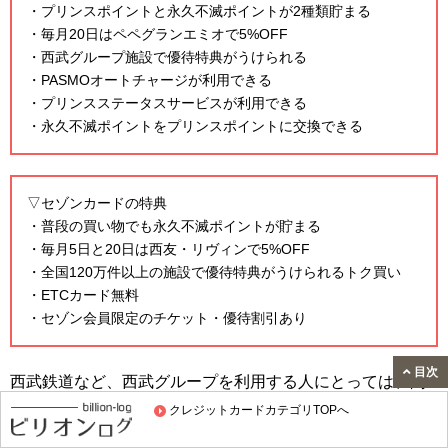
・プリンスポイントと永久不滅ポイントが2種類貯まる
・毎月20日はペペグランエミオで5%OFF
・西武グループ施設で優待特典がうけられる
・PASMOオートチャージが利用できる
・プリンスステータスサービスが利用できる
・永久不滅ポイントをプリンスポイントに交換できる
▽セゾンカードの特典
・普段の買い物でも永久不滅ポイントが貯まる
・毎月5日と20日は西友・リヴィンで5%OFF
・全国120万件以上の施設で優待特典がうけられるトク買い
・ETCカード無料
・セゾン会員限定のチケット・優待割引あり
目次
西武鉄道など、西武グループを利用する人にとっては、間
クレジットカードカテゴリTOPへ
違いなくお得なカードです。反対に、あまり利用しない人
にとっては、他のセゾンカード検討してみる方がいいでし