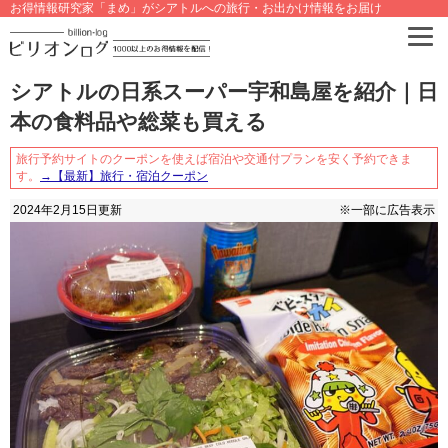
お得情報研究家「まめ」がシアトルへの旅行・お出かけ情報をお届け
シアトルの日系スーパー宇和島屋を紹介｜日
本の食料品や総菜も買える
旅行予約サイトのクーポンを使えば宿泊や交通付プランを安く予約できま
す。
→【最新】旅行・宿泊クーポン
2024年2月15日
更新
※一部に広告表示