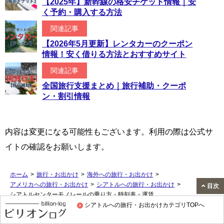
【2025年】新幹線の格安チケット情報｜安
く予約・購入する方法
関連記事
【2026年5月更新】レンタカーのクーポン
情報！安く借りる方法とおすすめサイト
関連記事
全国旅行支援まとめ｜旅行補助・クーポ
ン・割引情報
内容は変更になる可能性もございます。利用の際は公式サ
イトの確認をお願いします。
ホーム
>
旅行・お出かけ
>
海外への旅行・お出かけ
>
アメリカへの旅行・お出かけ
>
シアトルへの旅行・お出かけ
>
目次
シアトルセンターモノレールの乗り方・時刻表・運賃
シアトルへの旅行・お出かけカテゴリTOPへ