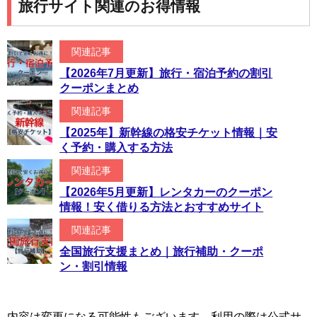
旅行サイト関連のお得情報
関連記事
【2026年7月更新】旅行・宿泊予約の割引
クーポンまとめ
関連記事
【2025年】新幹線の格安チケット情報｜安
く予約・購入する方法
関連記事
【2026年5月更新】レンタカーのクーポン
情報！安く借りる方法とおすすめサイト
関連記事
全国旅行支援まとめ｜旅行補助・クーポ
ン・割引情報
内容は変更になる可能性もございます。利用の際は公式サ