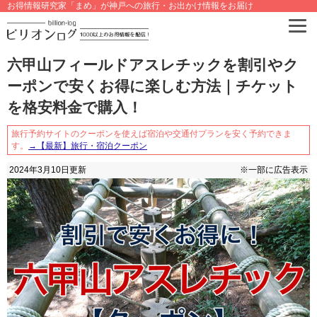
お得情報研究家「まめ」が神戸への旅行・お出かけ情報をお届け
六甲山フィールドアスレチックを割引やク
ーポンで安くお得に楽しむ方法｜チケット
を格安料金で購入！
旅行予約サイトのクーポンを使えば宿泊や交通付プランを安く予約できま
す。
→【最新】旅行・宿泊クーポン
2024年3月10日
更新
※一部に広告表示