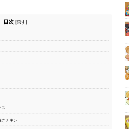
目次
[
隠す
]
クス
焼きチキン