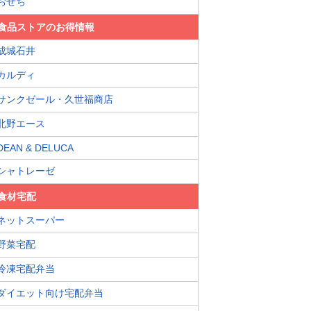
おせち
食品ストアのお得情報
成城石井
カルディ
サンクゼール・久世福商店
北野エース
DEAN & DELUCA
シャトレーゼ
食材宅配
ネットスーパー
野菜宅配
冷凍宅配弁当
ダイエット向け宅配弁当