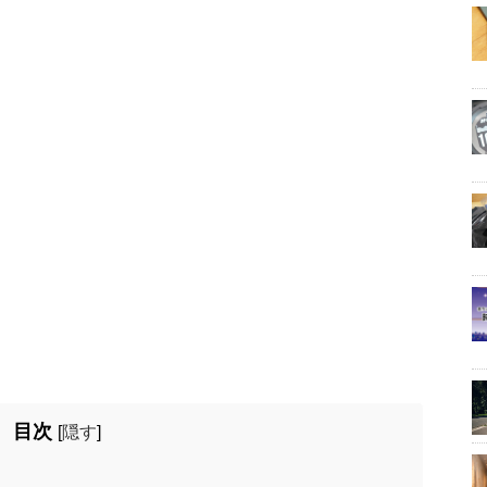
目次
[
隠す
]