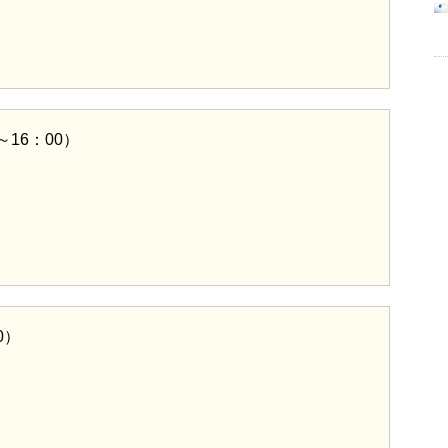
16：00）
0）