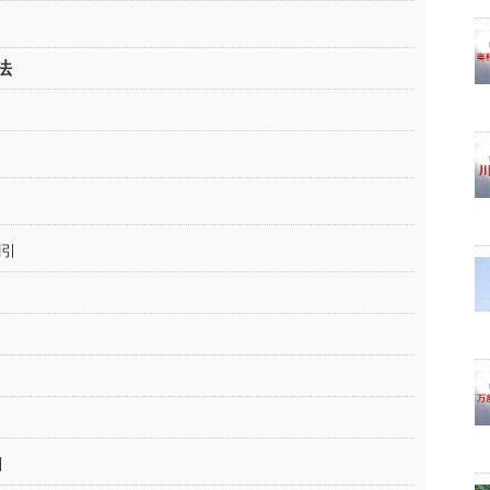
法
割引
引