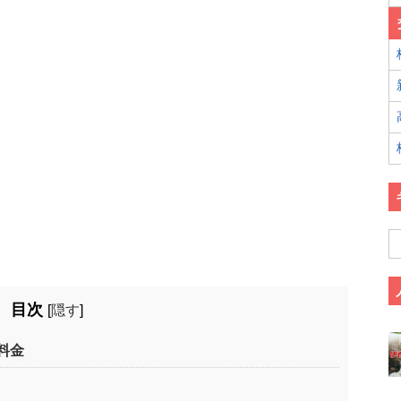
目次
[
隠す
]
料金