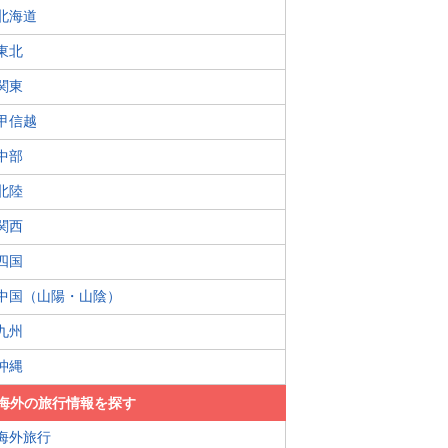
北海道
東北
関東
甲信越
中部
北陸
関西
四国
中国（山陽・山陰）
九州
沖縄
海外の旅行情報を探す
海外旅行