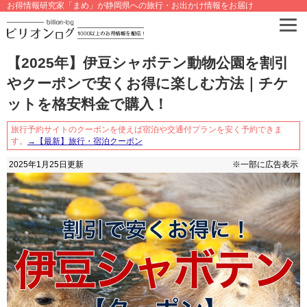
お得情報研究家「まめ」が静岡県への旅行・お出かけ情報をお届け
【2025年】伊豆シャボテン動物公園を割引
やクーポンで安くお得に楽しむ方法｜チケ
ットを格安料金で購入！
旅行予約サイトのクーポンを使えば宿泊や交通付プランを安く予約できま
す。
→【最新】旅行・宿泊クーポン
2025年1月25日
更新
※一部に広告表示