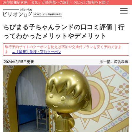
お得情報研究家「まめ」が静岡県への旅行・お出かけ情報をお届け
ちびまる子ちゃんランドの口コミ評価｜行
ってわかったメリットやデメリット
旅行予約サイトのクーポンを使えば宿泊や交通付プランを安く予約できま
す。
→【最新】旅行・宿泊クーポン
2024年3月5日
更新
※一部に広告表示