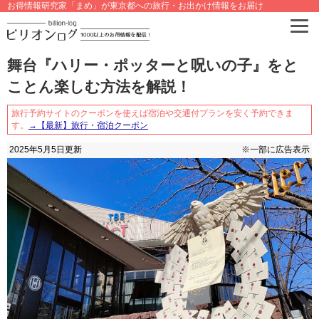
お得情報研究家「まめ」が東京都への旅行・お出かけ情報をお届け
舞台『ハリー・ポッターと呪いの子』をと
ことん楽しむ方法を解説！
旅行予約サイトのクーポンを使えば宿泊や交通付プランを安く予約できま
す。
→【最新】旅行・宿泊クーポン
2025年5月5日
更新
※一部に広告表示