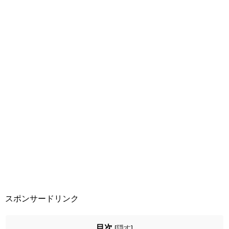
スポンサードリンク
目次
[
隠す
]