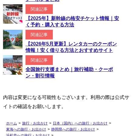
関連記事
【2025年】新幹線の格安チケット情報｜安
く予約・購入する方法
関連記事
【2026年5月更新】レンタカーのクーポン
情報！安く借りる方法とおすすめサイト
関連記事
全国旅行支援まとめ｜旅行補助・クーポ
ン・割引情報
内容は変更になる可能性もございます。利用の際は公式サ
イトの確認をお願いします。
ホーム
>
旅行・お出かけ
>
日本（国内）への旅行・お出かけ
>
東海への旅行・お出かけ
>
静岡県への旅行・お出かけ
>
浜松市への旅行・お出かけ
>