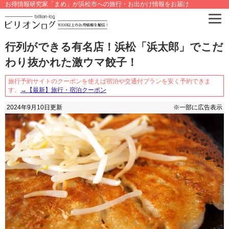
お得情報研究家「まめ」が浜松市への旅行・お出かけ情報をお届け
行列ができる有名店！浜松「浜太郎」でこだ
わり抜かれた激ウマ餃子！
旅行予約サイトのクーポンを使えば宿泊や交通付プランを安く予約できま
す。
→【最新】旅行・宿泊クーポン
2024年9月10日
更新
※一部に広告表示