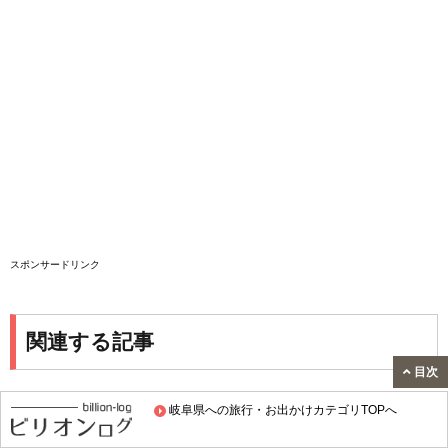
スポンサードリンク
関連する記事
目次
道の駅「ロック・ガーデン ひちそう」に
岐阜県への旅行・お出かけカテゴリTOPへ
行ってきました｜見どころ・食事・アク