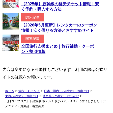
【2025年】新幹線の格安チケット情報｜安
く予約・購入する方法
関連記事
【2026年5月更新】レンタカーのクーポン
情報！安く借りる方法とおすすめサイト
関連記事
全国旅行支援まとめ｜旅行補助・クーポ
ン・割引情報
内容は変更になる可能性もございます。利用の際は公式サ
イトの確認をお願いします。
ホーム
>
旅行・お出かけ
>
日本（国内）への旅行・お出かけ
>
東海への旅行・お出かけ
>
岐阜県への旅行・お出かけ
>
【口コミブログ】下呂温泉 ホテルくさかべアルメリアに宿泊しました｜ア
メニティ・お風呂・客室紹介