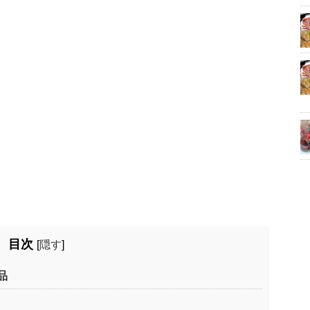
目次
[
隠す
]
品