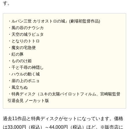
す。
・ルパン三世 カリオストロの城』(劇場初監督作品)
・風の谷のナウシカ
・天空の城ラピュタ
・となりのトトロ
・魔女の宅急便
・紅の豚
・もののけ姫
・千と千尋の神隠し
・ハウルの動く城
・崖の上のポニョ
・風立ちぬ
・特典ディスク（ユキの太陽パイロットフィルム、宮崎駿監督
引退会見 ノーカット版
過去11作品と特典ディスクがセットになっています。価格
は33,000円（税込）～44,000円（税込）ほど。※販売店に