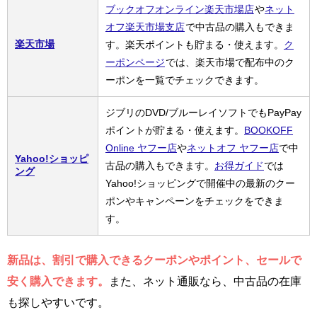
ブックオフオンライン楽天市場店
や
ネット
オフ楽天市場支店
で中古品の購入もできま
楽天市場
す。楽天ポイントも貯まる・使えます。
ク
ーポンページ
では、楽天市場で配布中のク
ーポンを一覧でチェックできます。
ジブリのDVD/ブルーレイソフトでもPayPay
ポイントが貯まる・使えます。
BOOKOFF
Online ヤフー店
や
ネットオフ ヤフー店
で中
Yahoo!ショッピ
古品の購入もできます。
お得ガイド
では
ング
Yahoo!ショッピングで開催中の最新のクー
ポンやキャンペーンをチェックをできま
す。
新品は、割引で購入できるクーポンやポイント、セールで
安く購入できます。
また、ネット通販なら、中古品の在庫
も探しやすいです。