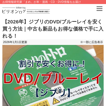
お得情報研究家「まめ」が本・漫画・CD・DVD情報をお届け
【2026年】ジブリのDVD/ブルーレイを安く
買う方法｜中古も新品もお得な価格で手に入
れる！
2026年1月1日
更新
※一部に広告表示