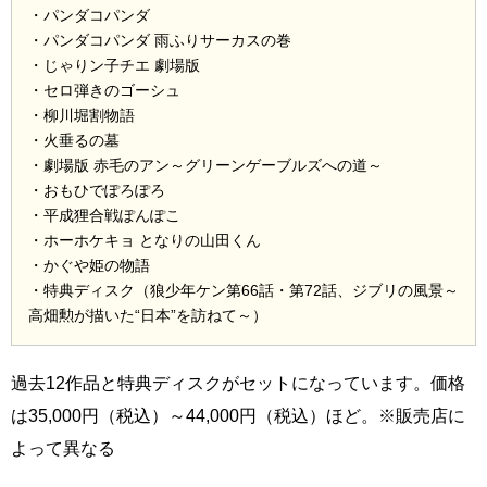
・パンダコパンダ
・パンダコパンダ 雨ふりサーカスの巻
・じゃりン子チエ 劇場版
・セロ弾きのゴーシュ
・柳川堀割物語
・火垂るの墓
・劇場版 赤毛のアン～グリーンゲーブルズへの道～
・おもひでぽろぽろ
・平成狸合戦ぽんぽこ
・ホーホケキョ となりの山田くん
・かぐや姫の物語
・特典ディスク（狼少年ケン第66話・第72話、ジブリの風景～
高畑勲が描いた“日本”を訪ねて～）
過去12作品と特典ディスクがセットになっています。価格
は35,000円（税込）～44,000円（税込）ほど。※販売店に
よって異なる