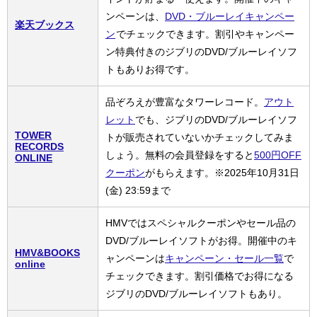
ンペーンは、
DVD・ブルーレイキャンペー
楽天ブックス
ン
でチェックできます。割引やキャンペー
ン特典付きのジブリのDVD/ブルーレイソフ
トもありお得です。
品ぞろえが豊富なタワーレコード。
アウト
レット
でも、ジブリのDVD/ブルーレイソフ
TOWER
トが販売されていないかチェックしてみま
RECORDS
しょう。無料の会員登録をすると
500円OFF
ONLINE
クーポン
がもらえます。※2025年10月31日
(金) 23:59まで
HMVではスペシャルクーポンやセール品の
DVD/ブルーレイソフトがお得。開催中のキ
HMV&BOOKS
ャンペーンは
キャンペーン・セール一覧
で
online
チェックできます。割引価格でお得になる
ジブリのDVD/ブルーレイソフトもあり。