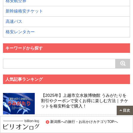
格安航空券
新幹線格安チケット
高速バス
格安レンタカー
キーワードから探す
人気記事ランキング
【2025年】上越市立水族博物館 うみがたりを
割引やクーポンで安くお得に楽しむ方法｜チケ
ットを格安料金で購入！
目次
【2023年-2024年】キューピットバレイを割引
新潟県への旅行・お出かけカテゴリTOPへ
やクーポンで安くお得に楽しむ方法｜リフト券
を格安料金で購入！