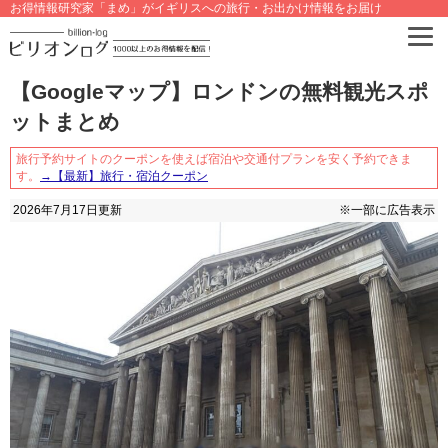
お得情報研究家「まめ」がイギリスへの旅行・お出かけ情報をお届け
【Googleマップ】ロンドンの無料観光スポ
ットまとめ
旅行予約サイトのクーポンを使えば宿泊や交通付プランを安く予約できま
す。
→【最新】旅行・宿泊クーポン
2026年7月17日
更新
※一部に広告表示