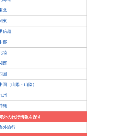
東北
関東
甲信越
中部
北陸
関西
四国
中国（山陽・山陰）
九州
沖縄
海外の旅行情報を探す
海外旅行