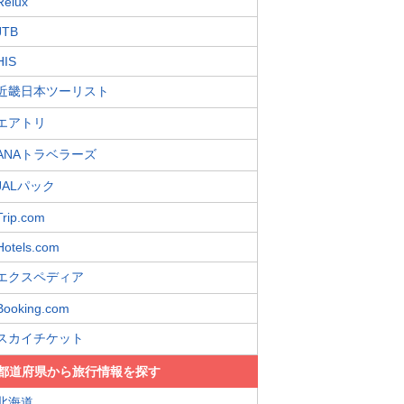
Relux
JTB
HIS
近畿日本ツーリスト
エアトリ
ANAトラベラーズ
JALパック
Trip.com
Hotels.com
エクスペディア
Booking.com
スカイチケット
都道府県から旅行情報を探す
北海道