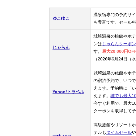
温泉宿専門の予約サイ
ゆこゆこ
も豊富です。セール料
城崎温泉の旅館やホテ
ンは
じゃらんクーポン
じゃらん
す。
最大20,000円O
（2026年6月24日（
城崎温泉の旅館やホテ
の宿泊予約で、いつでも5
えます。予約時に「い
Yahoo!トラベル
えます。
誰でも最大1
今すぐ利用で、最大1
クーポンを取得して予
高級旅館やリゾートホ
テルも
タイムセール
や
一休.com