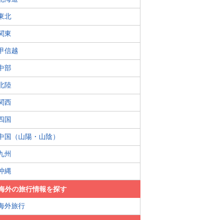
東北
関東
甲信越
中部
北陸
関西
四国
中国（山陽・山陰）
九州
沖縄
海外の旅行情報を探す
海外旅行