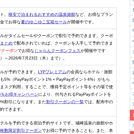
ト。
格安で泊まれるおすすめの温泉旅館
など、お得なプラン
金でお得な
夏のゆこゆこ宝箱セール
が開催中です。
ルがタイムセールやクーポンで割引で予約できます。クーポ
まとめ
で配布されていれば、クーポンを入手して予約できま
FFクーポン
でお得な
じゃらんクーポンフェス
が開催中です
水）～2026年7月23日（木）まで）。
ルが予約できます。
LYPプレミアム
の会員ならホテル・旅館
%（PayPayポイント1% + PayPayポイント4%）がもら
まスグ利用」することで、獲得予定ポイント等をその場で使
0％お得キャンペーン
により、付与されるPayPayポイントを
0%割引になります。また
割引クーポンの一覧
では、配布中の
約できます。
テルを予約できる宿泊予約サイトです。城崎温泉の旅館やホ
枚数限定割引クーポン
でお得に予約できることも。また、本