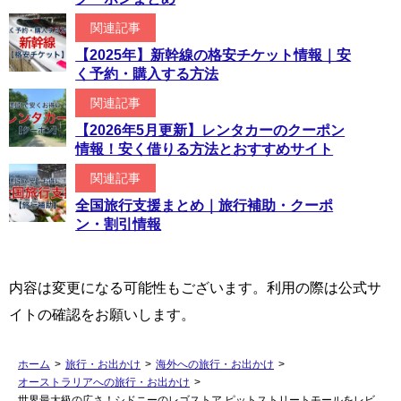
関連記事
【2025年】新幹線の格安チケット情報｜安
く予約・購入する方法
関連記事
【2026年5月更新】レンタカーのクーポン
情報！安く借りる方法とおすすめサイト
関連記事
全国旅行支援まとめ｜旅行補助・クーポ
ン・割引情報
内容は変更になる可能性もございます。利用の際は公式サ
イトの確認をお願いします。
ホーム
>
旅行・お出かけ
>
海外への旅行・お出かけ
>
オーストラリアへの旅行・お出かけ
>
世界最大級の広さ！シドニーのレゴストア ピットストリートモールをレビ