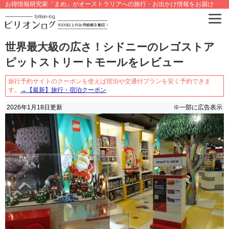
お得情報研究家「まめ」がオーストラリアへの旅行・お出かけ情報をお届け
世界最大級の広さ！シドニーのレゴストア
ピットストリートモールをレビュー
旅行予約サイトのクーポンを使えば宿泊や交通付プランを安く予約できま
す。
→【最新】旅行・宿泊クーポン
2026年1月18日
更新
※一部に広告表示