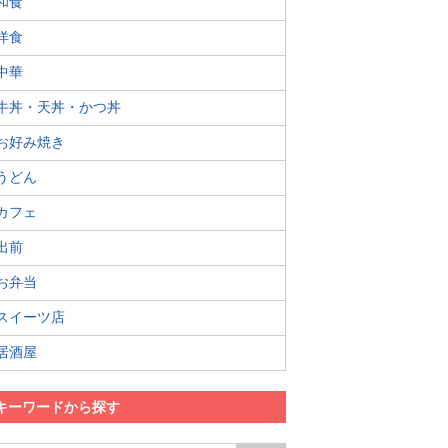
和食
洋食
中華
牛丼・天丼・かつ丼
お好み焼き
うどん
カフェ
出前
お弁当
スイーツ店
居酒屋
キーワードから探す