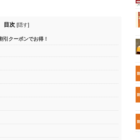
目次
[
隠す
]
割引クーポンでお得！