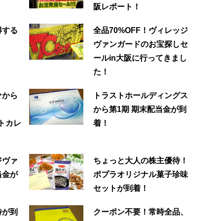
阪レポート！
得する
全品70%OFF！ヴィレッジ
ヴァンガードのお宝探しセ
ールin大阪に行ってきまし
た！
ァから
トラストホールディングス
から第1期 期末配当金が到
ルトカレ
着！
ジヴァ
ちょっと大人の株主優待！
当金が
ポプラオリジナル菓子珍味
セットが到着！
待が到
クーポン不要！常時全品、