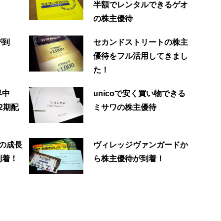
半額でレンタルできるゲオ
の株主優待
が到
セカンドストリートの株主
優待をフル活用してきまし
た！
界中
unicoで安く買い物できる
2期配
ミサワの株主優待
の成長
ヴィレッジヴァンガードか
到着！
ら株主優待が到着！