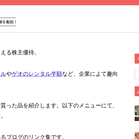
らえる株主優待。
ール
や
ゲオのレンタル半額
など、企業によて趣向
。
で貰った品を紹介します。以下のメニューにて、
す。
いるブログのリンク集です。