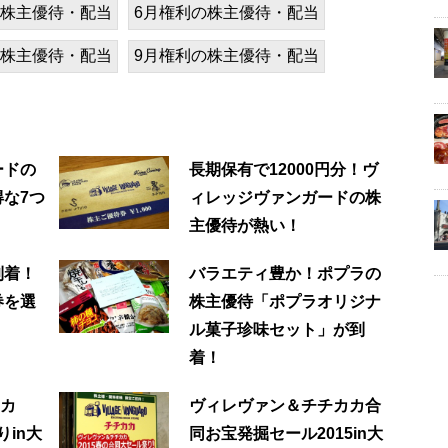
の株主優待・配当
6月権利の株主優待・配当
の株主優待・配当
9月権利の株主優待・配当
ードの
長期保有で12000円分！ヴ
な7つ
ィレッジヴァンガードの株
主優待が熱い！
到着！
バラエティ豊か！ポプラの
券を選
株主優待「ポプラオリジナ
ル菓子珍味セット」が到
着！
カカ
ヴィレヴァン＆チチカカ合
りin大
同お宝発掘セール2015in大