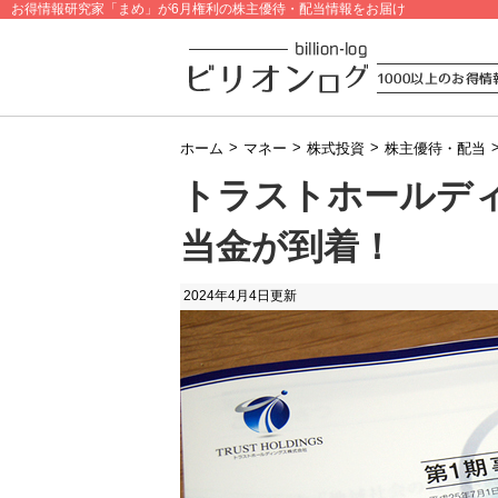
お得情報研究家「まめ」が6月権利の株主優待・配当情報をお届け
>
>
>
ホーム
マネー
株式投資
株主優待・配当
トラストホールディ
当金が到着！
2024年4月4日
更新