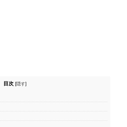
目次
[
隠す
]