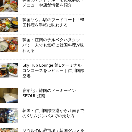
メニューや店舗情報を紹介
韓国ソウル駅のフードコート！韓
国料理を手軽に味わえる
韓国・江南のチルベクハヌクッ
パ：一人でも気軽に韓国料理が味
わえる
Sky Hub Lounge 第1ターミナル
コンコースをレビュー｜仁川国際
空港
宿泊記：韓国のドーミーイン
SEOUL 江南
韓国・仁川国際空港から江南まで
のKリムジンバスでの乗り方
ソウルの広蔵市場：韓国グルメを