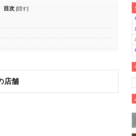
目次
[
隠す
]
Eの店舗