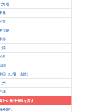
北海道
東北
関東
甲信越
中部
北陸
関西
四国
中国（山陽・山陰）
九州
沖縄
海外の旅行情報を探す
海外旅行