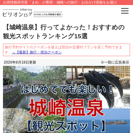
お得情報研究家「まめ」が豊岡・城崎への旅行・お出かけ情報をお届け
【城崎温泉】行ってよかった！おすすめの
観光スポットランキング15選
旅行予約サイトのクーポンを使えば宿泊や交通付プランを安く予約できま
す。
→【最新】旅行・宿泊クーポン
2020年8月18日
更新
※一部に広告表示