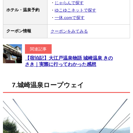
・
じゃらんで探す
ホテル・温泉予約
・
ゆこゆこネットで探す
・
一休.comで探す
クーポン情報
クーポンをみてみる
関連記事
【宿泊記】大江戸温泉物語 城崎温泉 きの
さき｜実際に行ってわかった感想
7.城崎温泉ロープウェイ