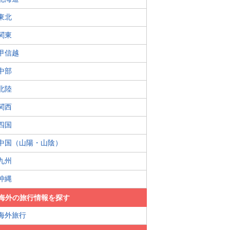
東北
関東
甲信越
中部
北陸
関西
四国
中国（山陽・山陰）
九州
沖縄
海外の旅行情報を探す
海外旅行