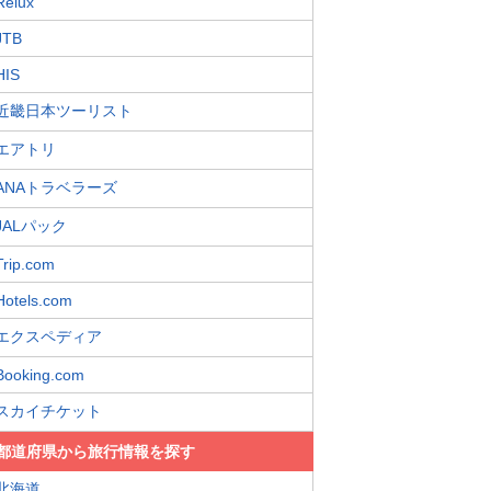
Relux
JTB
HIS
近畿日本ツーリスト
エアトリ
ANAトラベラーズ
JALパック
Trip.com
Hotels.com
エクスペディア
Booking.com
スカイチケット
都道府県から旅行情報を探す
北海道