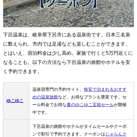
下呂温泉は、岐阜県下呂市にある温泉街です。日本三名泉
に数えられ、市内では足湯なども楽しむことができます。
とはいえ、宿泊料金は少し高め。家族で行くと5万円近くに
なることも。以下の方法なら下呂温泉の旅館やホテルを安
く予約できます。
温泉宿専門の予約サイト。
格安で泊まれるおすす
めの温泉旅館
など、お得なプランも豊富です。セ
ゆこゆこ
ール料金でお得な
夏のゆこゆこ宝箱セール
が開催
中です。
下呂温泉の旅館やホテルがタイムセールやクーポ
ンで割引で予約できます。クーポンは
じゃらんク