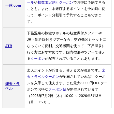
ール
や
枚数限定割引クーポン
でお得に予約できる
一休.com
ことも。また、本来貯まるポイントを予約時に使
って、ポイント分割引で予約することもできま
す。
下呂温泉の旅館やホテルの航空券付きツアーや
JR・新幹線付きツアーなら、交通機関もセットに
JTB
なっていて便利。交通機関を使って、下呂温泉に
行く方におすすめです。国内宿泊やツアーで使え
る
クーポン
が配布されていることもあります。
楽天ポイントが貯まる、使えるのが強みです。
楽
天トラベルクーポン
が配布されていれば、クーポ
ンを入手して使えます。また最大8,000円OFFクー
楽天トラ
ベル
ポンでお得な
クーポン祭
が開催されています
（2026年7月2日（木）10:00 ～ 2026年8月3日
（月）9:59）。