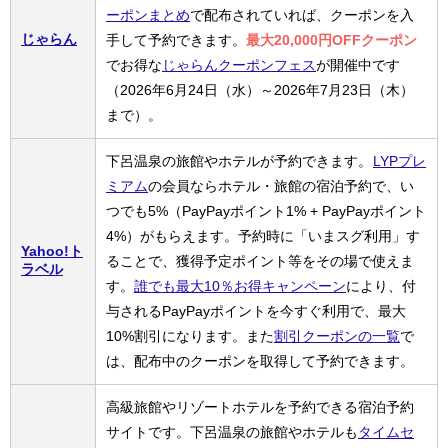
ーポンまとめ
で配布されていれば、クーポンを入
じゃらん
手して予約できます。
最大20,000円OFFクーポン
でお得な
じゃらんクーポンフェス
が開催中です
（2026年6月24日（水）～2026年7月23日（木）
まで）。
下呂温泉の旅館やホテルが予約できます。
LYPプレ
ミアム
の会員ならホテル・旅館の宿泊予約で、い
つでも5%（PayPayポイント1% + PayPayポイント
4%）がもらえます。予約時に「いまスグ利用」す
Yahoo!ト
ることで、獲得予定ポイント等をその場で使えま
ラベル
す。
誰でも最大10％お得キャンペーン
により、付
与されるPayPayポイントを今すぐ利用で、最大
10%割引になります。また
割引クーポンの一覧
で
は、配布中のクーポンを取得して予約できます。
高級旅館やリゾートホテルを予約できる宿泊予約
サイトです。下呂温泉の旅館やホテルも
タイムセ