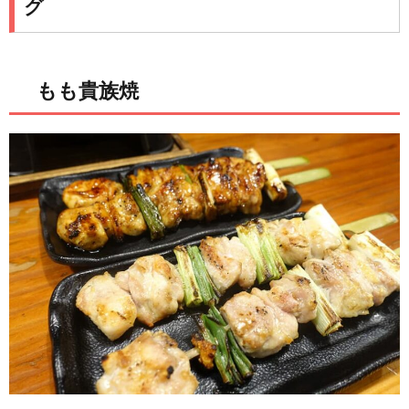
グ
もも貴族焼