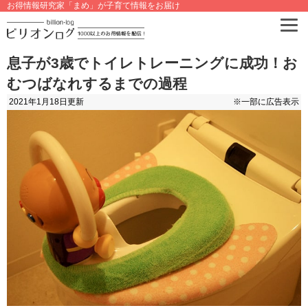
お得情報研究家「まめ」が子育て情報をお届け
息子が3歳でトイレトレーニングに成功！お
むつばなれするまでの過程
2021年1月18日
更新
※一部に広告表示