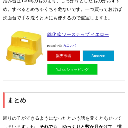
踏み台は100均のものより、しっかりとしたものがおすす
め。すべるとめちゃくちゃ危ないです。一つ買っておけば
洗面台で手を洗うときにも使えるので重宝しますよ。
錦化成 ツーステップ イエロー
カエレバ
posted with
楽天市場
Amazon
Yahooショッピング
まとめ
周りの子ができるようになったという話を聞くとあせって
しまいますよね。
それでも、ゆっくりと数か月かけて、慣