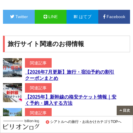
Twitter
LINE
はてブ
Facebook
旅行サイト関連のお得情報
関連記事
【2026年7月更新】旅行・宿泊予約の割引
クーポンまとめ
関連記事
【2025年】新幹線の格安チケット情報｜安
く予約・購入する方法
目次
関連記事
【2026年5月更新】レンタカーのクーポン
シアトルへの旅行・お出かけカテゴリTOPへ
情報！安く借りる方法とおすすめサイト