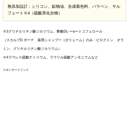
無添加設計：シリコン、鉱物油、合成着色料、パラベン、サル
フェート※4（硫酸系化合物）
※3グリチルリチン酸ジカリウム、酢酸DL-ーaートコフェロール
（スカルプD ボーテ 薬用シャンプー［ボリューム］のみ：ピロクトン オラ
ミン、グリチルリチン酸ジカリウム）
※4ラウレス硫酸ナトリウム、ラウリル硫酸アンモニウムなど
スポンサードリンク