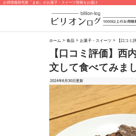
お得情報研究家「まめ」がお菓子・スイーツ情報をお届け
>
>
>
ホーム
食品
お菓子・スイーツ
【口コミ
【口コミ評価】西
文して食べてみま
2024年6月30日
更新