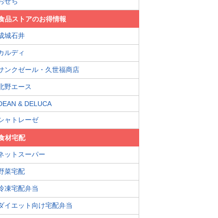
おせち
食品ストアのお得情報
成城石井
カルディ
サンクゼール・久世福商店
北野エース
DEAN & DELUCA
シャトレーゼ
食材宅配
ネットスーパー
野菜宅配
冷凍宅配弁当
ダイエット向け宅配弁当