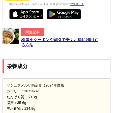
開発元:
Matsuya Foods Co., Ltd.
無料
posted with
アプリーチ
関連記事
松屋をクーポンや割引で安くお得に利用す
る方法
栄養成分
▽シュクメルリ鍋定食（2024年度版）
カロリー：1072kcal
たんぱく質：50.3g
脂質：35.6g
炭水化物：134.8g