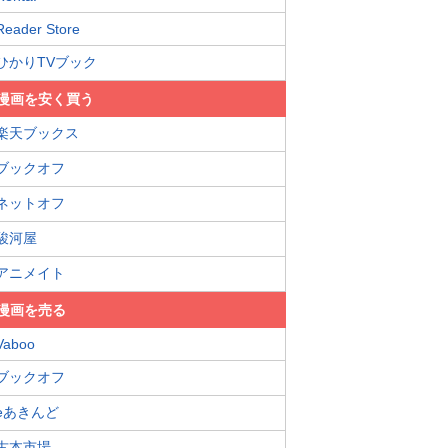
Reader Store
ひかりTVブック
漫画を安く買う
楽天ブックス
ブックオフ
ネットオフ
駿河屋
アニメイト
漫画を売る
Vaboo
ブックオフ
eあきんど
古本市場