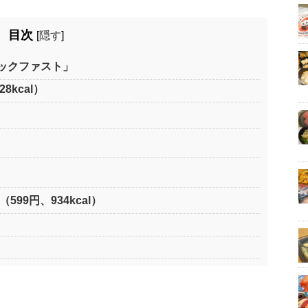
目次
[
隠す
]
ックファスト」
kcal）
ィ
99円、934kcal）