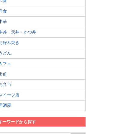
和食
洋食
中華
牛丼・天丼・かつ丼
お好み焼き
うどん
カフェ
出前
お弁当
スイーツ店
居酒屋
キーワードから探す