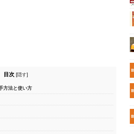
目次
[
隠す
]
手方法と使い方