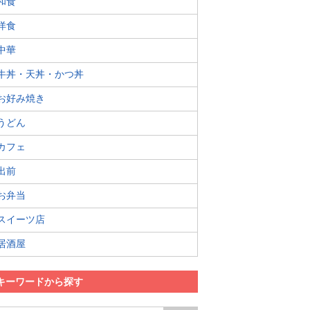
和食
洋食
中華
牛丼・天丼・かつ丼
お好み焼き
うどん
カフェ
出前
お弁当
スイーツ店
居酒屋
キーワードから探す