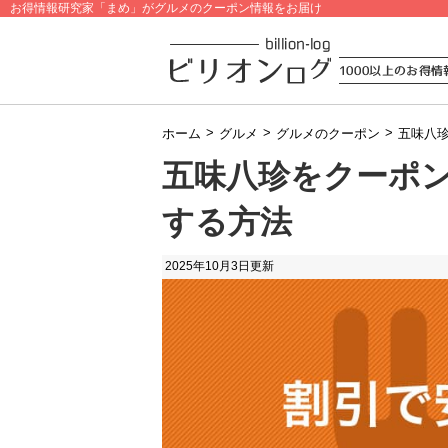
お得情報研究家「まめ」がグルメのクーポン情報をお届け
>
>
>
ホーム
グルメ
グルメのクーポン
五味八
五味八珍をクーポ
する方法
2025年10月3日
更新