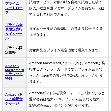
試着サービス。対象の服を自宅で試着した後で、
プライム・
ワードロー
購入か返送を選べます。プライム会員なら、追加
ブ
料金なしで利用できます。
プライム会
タイムセール品の販売に、通常より30分早く参
員限定先行
タイムセー
加できます。
ル
プライム限
対象商品をプライム限定価格で購入できます。
定価格
Amazon Mastercardクラシックは、Amazonが発
Amazon
行するクレジットカードです。プライム会員な
Mastercard
クラシック
ら、Amazonでの買い物で2%のポイントが貯ま
特典
ります。
Amazonギフト券を現金チャージして購入すると
Amazonギ
フト券現金
通常会員は最大2.0%、プライム会員なら最大
チャージ
2.5%のAmazonポイントが貯まります。