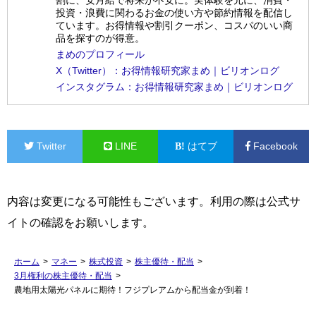
割に、安月給で将来が不安に。実体験を元に、消費・
投資・浪費に関わるお金の使い方や節約情報を配信し
ています。お得情報や割引クーポン、コスパのいい商
品を探すのが得意。
まめのプロフィール
X（Twitter）：お得情報研究家まめ｜ビリオンログ
インスタグラム：お得情報研究家まめ｜ビリオンログ
Twitter
LINE
はてブ
Facebook
内容は変更になる可能性もございます。利用の際は公式サ
イトの確認をお願いします。
ホーム
>
マネー
>
株式投資
>
株主優待・配当
>
3月権利の株主優待・配当
>
農地用太陽光パネルに期待！フジプレアムから配当金が到着！