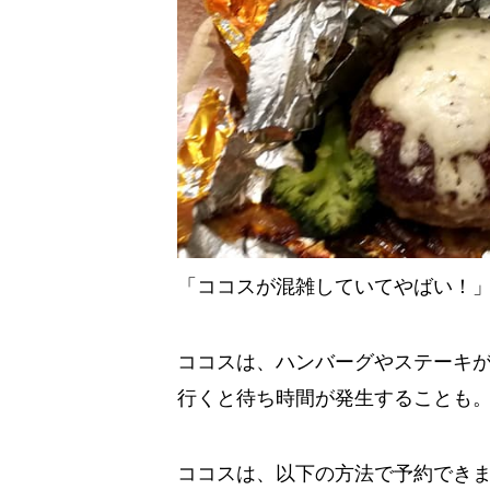
「ココスが混雑していてやばい！
ココスは、ハンバーグやステーキ
行くと待ち時間が発生することも
ココスは、以下の方法で予約でき