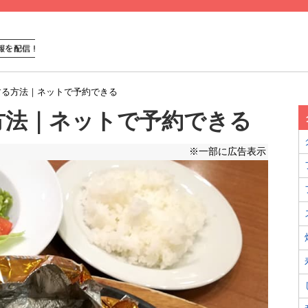
する方法｜ネットで予約できる
方法｜ネットで予約できる
※一部に広告表示