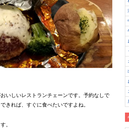
」
がおいしいレストランチェーンです。予約なしで
。できれば、すぐに食べたいですよね。
ます。