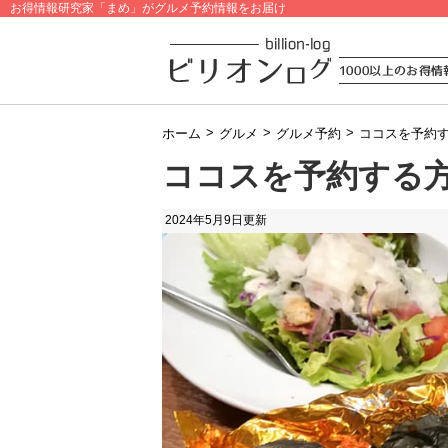
お得情報研究家「まめ」がグルメ予約情報をお届け
>
>
>
ホーム
グルメ
グルメ予約
ココスを予約
ココスを予約する
2024年5月9日
更新