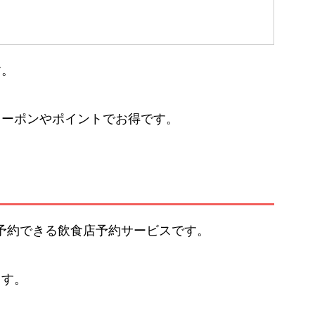
す。
クーポンやポイントでお得です。
を予約できる飲食店予約サービスです。
ます。