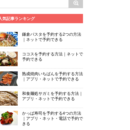
人気記事ランキング
鎌倉パスタを予約する2つの方法
｜ネットで予約できる
ココスを予約する方法｜ネットで
予約できる
熟成焼肉いちばんを予約する方法
｜アプリ・ネットで予約できる
和食麺処サガミを予約する方法｜
アプリ・ネットで予約できる
かっぱ寿司を予約する4つの方法
｜アプリ・ネット・電話で予約で
きる