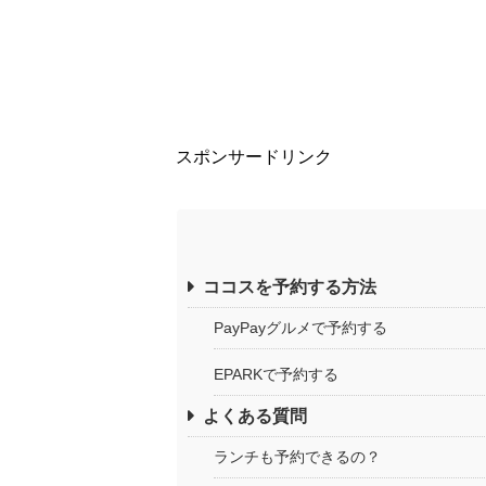
スポンサードリンク
ココスを予約する方法
PayPayグルメで予約する
EPARKで予約する
よくある質問
ランチも予約できるの？