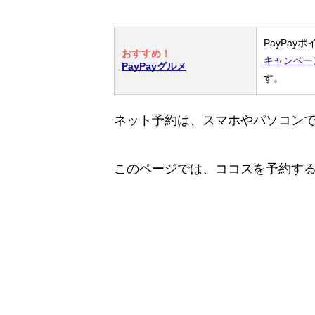
PayPa
おすすめ！
キャンペー
PayPayグルメ
す。
ネット予約は、スマホやパソコン
このページでは、ココスを予約す