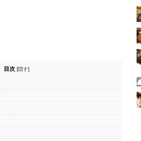
目次
[
隠す
]