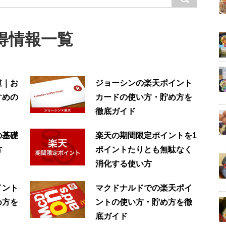
得情報一覧
道｜お
ジョーシンの楽天ポイント
すめの
カードの使い方・貯め方を
徹底ガイド
の基礎
楽天の期間限定ポイントを1
方
ポイントたりとも無駄なく
消化する使い方
イント
マクドナルドでの楽天ポイ
め方を
ントの使い方・貯め方を徹
底ガイド