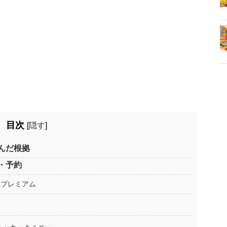
目次
[
隠す
]
んだ根拠
・予約
重プレミアム