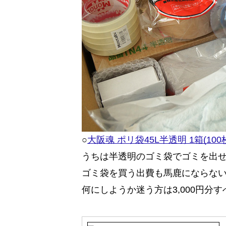
○
大阪魂 ポリ袋45L半透明 1箱(100
うちは半透明のゴミ袋でゴミを出
ゴミ袋を買う出費も馬鹿にならな
何にしようか迷う方は3,000円分