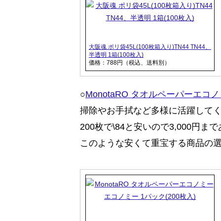
大阪魂 ポリ袋45L(100枚箱入り)TN44 TN44、
半透明 1箱(100枚入)
価格：788円（税込、送料別）
○
MonotaRO タオルペーパーエコノ
掃除やお手拭など多様に活躍して
200枚で\84と安いので3,000円
このような安くて重宝する商品の