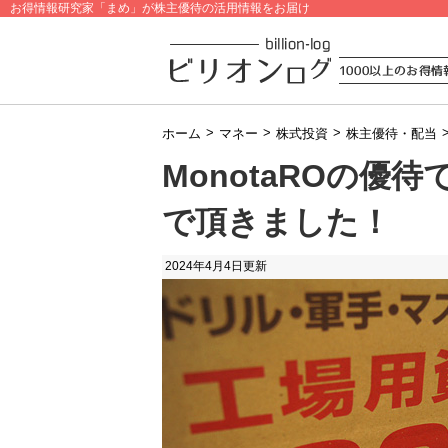
お得情報研究家「まめ」が株主優待の活用情報をお届け
>
>
>
ホーム
マネー
株式投資
株主優待・配当
MonotaROの優待
で頂きました！
2024年4月4日
更新