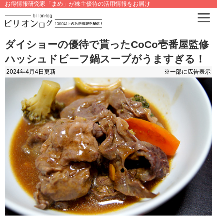
お得情報研究家「まめ」が株主優待の活用情報をお届け
ダイショーの優待で貰ったCoCo壱番屋監修
ハッシュドビーフ鍋スープがうますぎる！
2024年4月4日
更新
※一部に広告表示