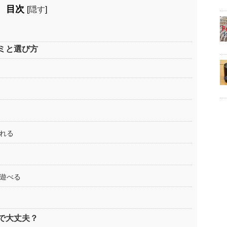
目次
[
隠す
]
ミと選び方
くれる
も遊べる
で大丈夫？