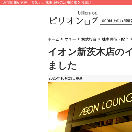
お得情報研究家「まめ」が株主優待の活用情報をお届け
>
>
>
ホーム
マネー
株式投資
株主優待・配当
イオン新茨木店の
ました
2025年10月23日
更新