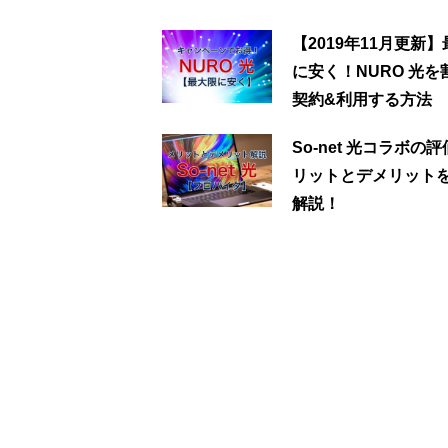
【2019年11月更新
に安く！NURO 光を
契約&利用する方法
So-net 光コラボの
リットとデメリット
解説！