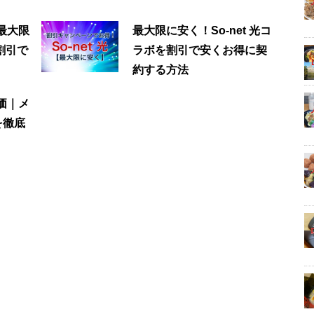
】最大限
最大限に安く！So-net 光コ
割引で
ラボを割引で安くお得に契
約する方法
評価｜メ
を徹底